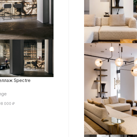
еллаж Spectre
nge
98 000
₽