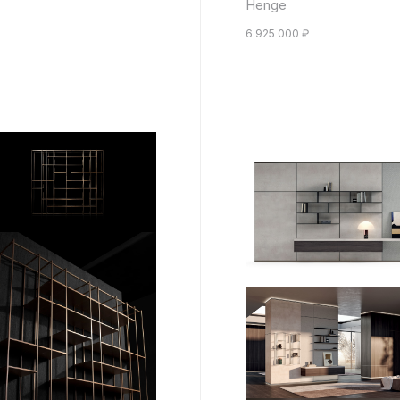
Henge
6 925 000
₽