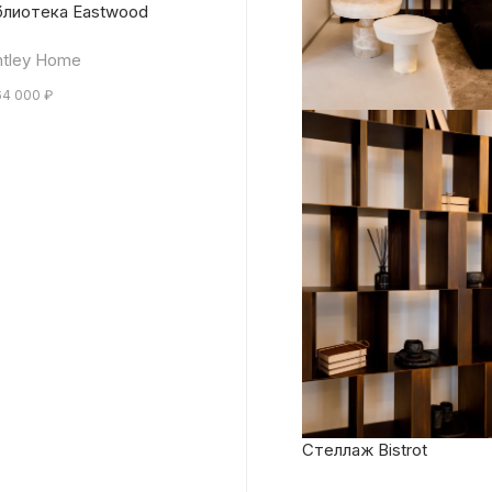
блиотека Eastwood
tley Home
64 000
₽
Стеллаж Bistrot