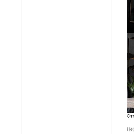
Ст
He