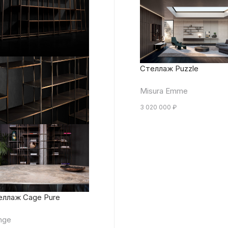
Стеллаж Puzzle
Misura Emme
3 020 000
₽
еллаж Cage Pure
nge