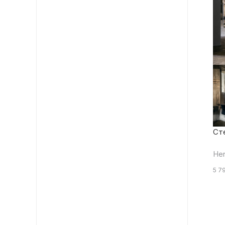
Ст
He
5 7