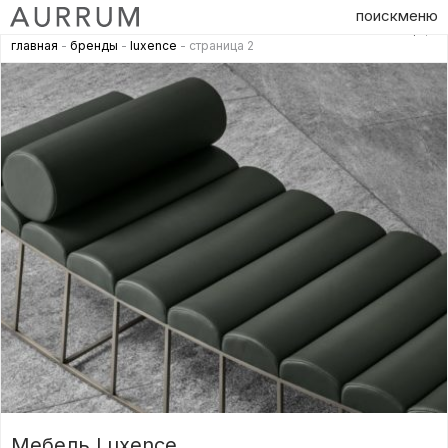
поиск
меню
главная
-
бренды
-
luxence
- страница 2
Мебель Luxence