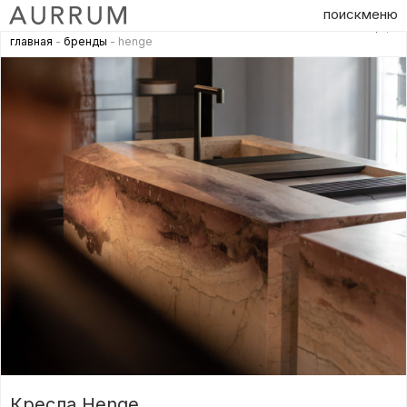
поиск
меню
главная
-
бренды
- henge
Кресла Henge