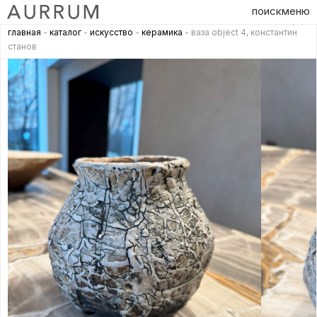
поиск
меню
главная
-
каталог
-
искусство
-
керамика
- ваза object 4, константин
станов