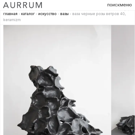
поиск
меню
главная
-
каталог
-
искусство
-
вазы
- ваза черные розы ветров 40,
keramizm