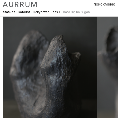
поиск
меню
главная
-
каталог
-
искусство
-
вазы
- ваза 3v, haj.x.gan