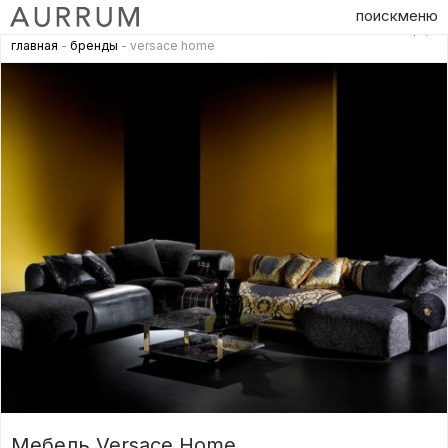
поиск
меню
главная
-
бренды
- versace home
Мебель Versace Home