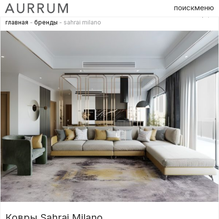
поиск
меню
главная
-
бренды
- sahrai milano
Ковры Sahrai Milano