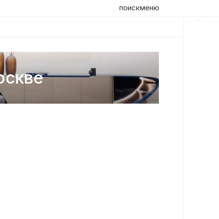
поиск
меню
оскве