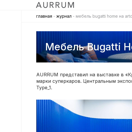
главная
-
журнал
- мебель bugatti home на ar
Мебель Bugatti 
AURRUM представил на выставке в «К
марки суперкаров. Центральным эксп
Type_1.