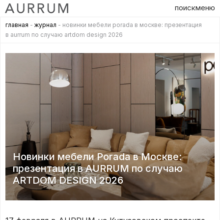
поиск
меню
главная
-
журнал
- новинки мебели porada в москве: презентация
в aurrum по случаю artdom design 2026
Новинки мебели Porada в Москве:
презентация в AURRUM по случаю
ARTDOM DESIGN 2026