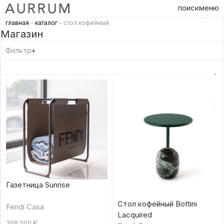
поиск
меню
главная
-
каталог
- стол кофейный
Магазин
Фильтр
Газетница Sunrise
Стол кофейный Bottini
Fendi Casa
Lacquired
368 000
₽