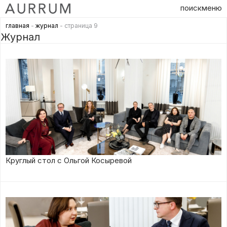
поиск
меню
главная
-
журнал
- страница 9
Журнал
Круглый стол с Ольгой Косыревой