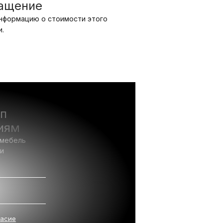
ращение
нформацию о стоимости этого
.
уп
иям
 мебель
ии
ласие