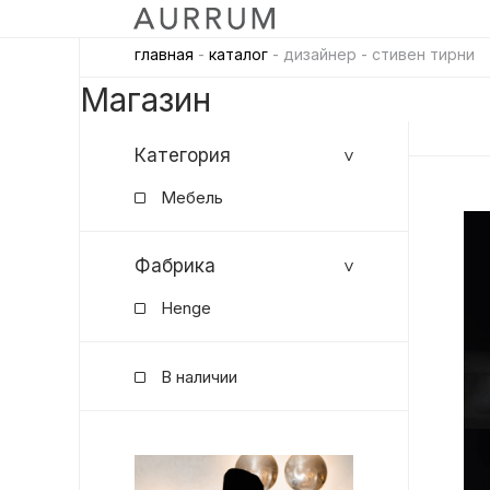
главная
-
каталог
- дизайнер - стивен тирни
Магазин
Категория
Мебель
Фабрика
Henge
В наличии