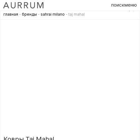
поиск
меню
главная
-
бренды
-
sahrai milano
- taj mahal
Ковры Taj Mahal